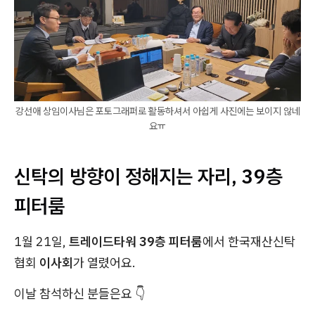
강선애 상임이사님은 포토그래퍼로 활동하셔서 아쉽게 사진에는 보이지 않네
요ㅠ
신탁의 방향이 정해지는 자리, 39층
피터룸
1월 21일,
트레이드타워 39층 피터룸
에서 한국재산신탁
협회
이사회
가 열렸어요.
이날 참석하신 분들은요 👇