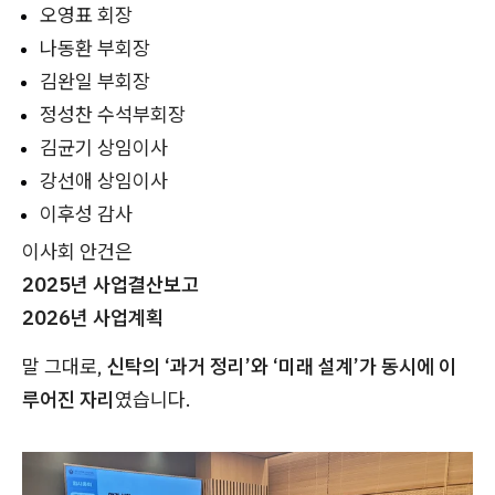
오영표 회장
나동환 부회장
김완일 부회장
정성찬 수석부회장
김균기 상임이사
강선애 상임이사
이후성 감사
이사회 안건은
2025년 사업결산보고
2026년 사업계획
말 그대로,
신탁의 ‘과거 정리’와 ‘미래 설계’가 동시에 이
루어진 자리
였습니다.