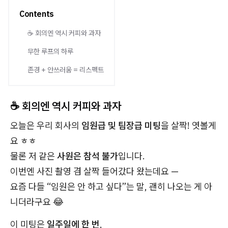
Contents
☕ 회의엔 역시 커피와 과자
무한 루프의 하루
존경 + 안쓰러움 = 리스펙트
☕ 회의엔 역시 커피와 과자
오늘은 우리 회사의
임원급 및 팀장급 미팅
을 살짝! 엿볼게
요 ㅎㅎ
물론 저 같은
사원은 참석 불가
입니다.
이번엔 사진 촬영 겸 살짝 들어갔다 왔는데요 —
요즘 다들 “임원은 안 하고 싶다”는 말, 괜히 나오는 게 아
니더라구요 😂
이 미팅은
일주일에 한 번
,