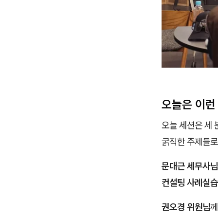
오늘은 이런 
오늘 세션은 세
굵직한 주제들로
문대근 세무사님
컨설팅 사례실습
권오경 위원님
께