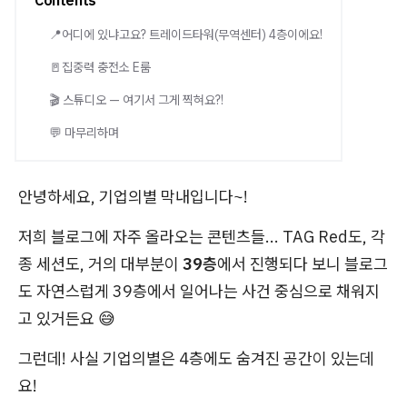
Contents
📍어디에 있냐고요? 트레이드타워(무역센터) 4층이에요!
🚪집중력 충전소 E룸
🎬 스튜디오 — 여기서 그게 찍혀요?!
💬 마무리하며
안녕하세요, 기업의별 막내입니다~!
저희 블로그에 자주 올라오는 콘텐츠들... TAG Red도, 각
종 세션도, 거의 대부분이
39층
에서 진행되다 보니 블로그
도 자연스럽게 39층에서 일어나는 사건 중심으로 채워지
고 있거든요 😅
그런데! 사실 기업의별은 4층에도 숨겨진 공간이 있는데
요!