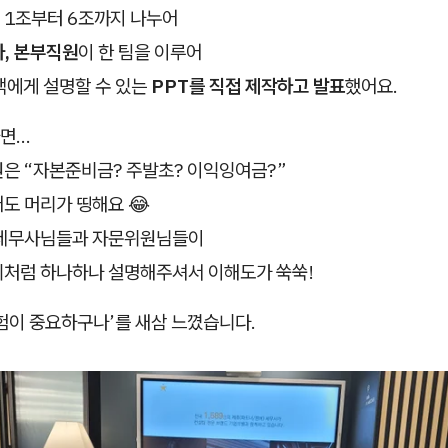
 1조부터 6조까지 나누어
사, 본부직원
이 한 팀을 이루어
객에게 설명할 수 있는
PPT를 직접 제작하고 발표
했어요.
자면…
원은 “자본준비금? 주발초? 이익잉여금?”
도 머리가 띵해요 😂
 세무사님들과 자문위원님들이
외처럼 하나하나 설명해주셔서 이해도가 쑥쑥!
험이 중요하구나’를 새삼 느꼈습니다.