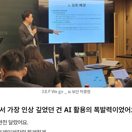
3조 P We go _ ai 보단 허종범
에서 가장 인상 깊었던 건
AI 활용의 폭발력
이었어
완전 달랐어요.