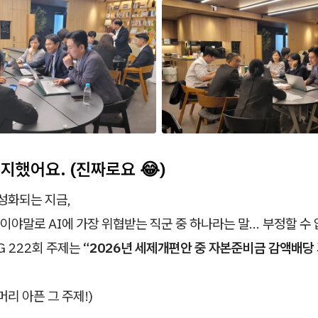
지했어요. (진짜로요 😂)
활성화되는 지금,
이야말로 AI에 가장 위협받는 직군 중 하나라는 말… 부정할 수 
G 222회 주제는
“2026년 세제개편안 중 자본준비금 감액배당
머리 아픈 그 주제!)