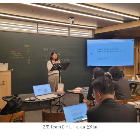
2조 Team D.H.L _ a.k.a 은아ai