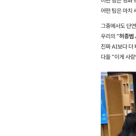
어떤 팀은 영화
어떤 팀은 마치
그중에서도 단연 
우리의 “
허종범 
진짜 AI보다 
다들 “이게 사람