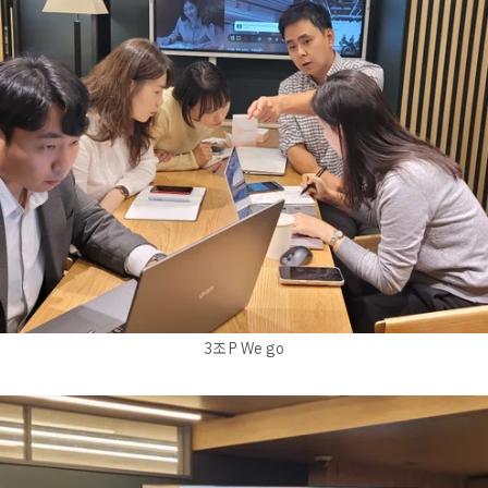
3조 P We go