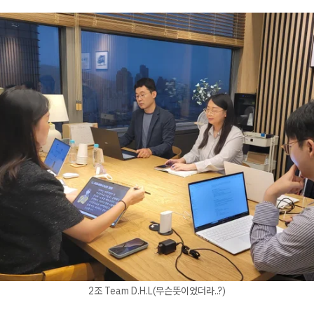
2조 Team D.H.L(무슨뜻이었더라..?)