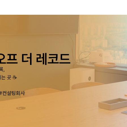
오프 더 레코드
록,
는 곳 ☕
 #컨설팅회사