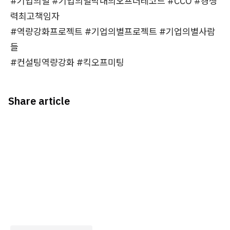
#기업의별 #기업의별막내의오프더레코드 #CCO #경쟁
력최고책임자
#역량강화프로젝트 #기업의별프로젝트 #기업의별사람
들
#컨설팅역량강화 #킥오프미팅
Share article