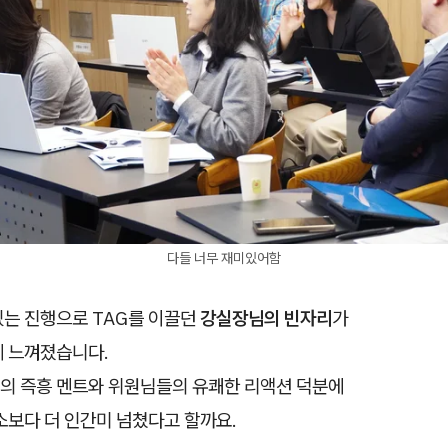
다들 너무 재미있어함
있는 진행으로 TAG를 이끌던
강실장님의 빈자리
가
게 느껴졌습니다.
의 즉흥 멘트와 위원님들의 유쾌한 리액션 덕분에
소보다 더 인간미 넘쳤다고 할까요.