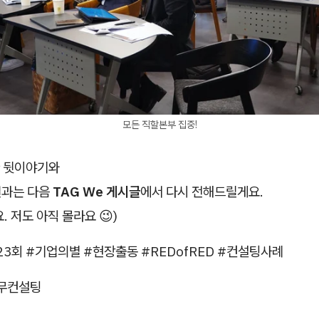
모든 직할본부 집중!
 뒷이야기와
 결과는 다음
TAG We 게시글
에서 다시 전해드릴게요.
. 저도 아직 몰라요 😉)
223회 #기업의별 #현장출동 #REDofRED #컨설팅사례
무컨설팅