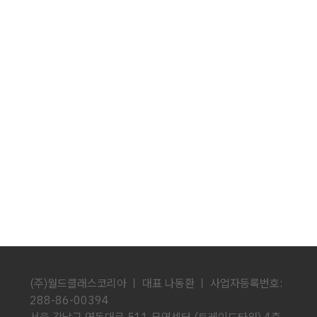
(주)월드클래스코리아 ㅣ 대표 나동환 ㅣ 사업자등록번호:
288-86-00394
서울 강남구 영동대로 511 무역센터 (트레이드타워) 4층