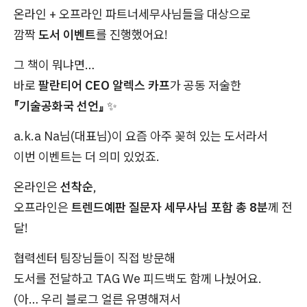
온라인 + 오프라인 파트너세무사님들을 대상으로
깜짝
도서 이벤트
를 진행했어요!
그 책이 뭐냐면…
바로
팔란티어 CEO 알렉스 카프
가 공동 저술한
『기술공화국 선언』
✨
a.k.a Na님(대표님)이 요즘 아주 꽂혀 있는 도서라서
이번 이벤트는 더 의미 있었죠.
온라인은
선착순
,
오프라인은
트렌드예판 질문자 세무사님 포함 총 8분
께 전
달!
협력센터 팀장님들이 직접 방문해
도서를 전달하고 TAG We 피드백도 함께 나눴어요.
(아… 우리 블로그 얼른 유명해져서